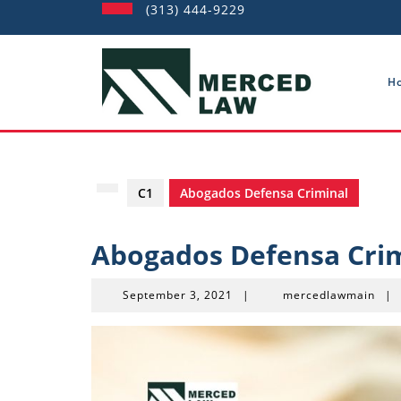
Skip
(313) 444-9229
to
content
H
C1
Abogados Defensa Criminal
Abogados Defensa Cri
September
mer
September 3, 2021
|
mercedlawmain
|
3,
2021