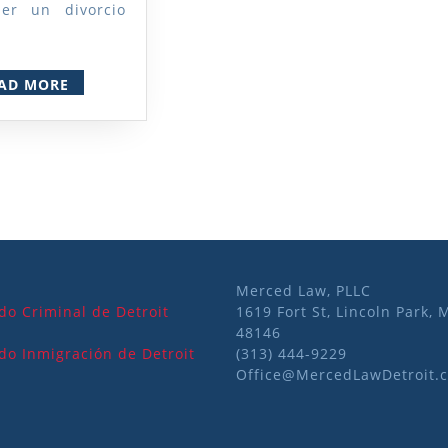
er un divorcio
READ
AD MORE
MORE
Merced Law, PLLC
o Criminal de Detroit
1619 Fort St, Lincoln Park, 
48146
o Inmigración de Detroit
(313) 444-9229
Office@MercedLawDetroit.