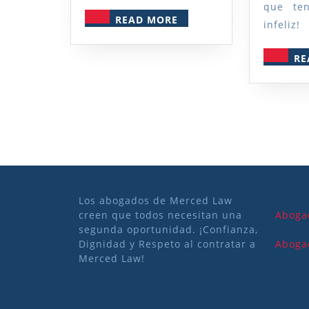
que ten
READ
READ MORE
infeliz!
MORE
RE
Los abogados de Merced Law
creen que todos necesitan una
Abogad
segunda oportunidad. ¡Confianza,
Dignidad y Respeto al contratar a
Abogad
Merced Law!