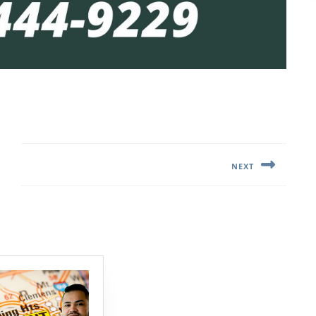
NEXT
Next
post: