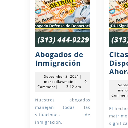
Abogados de
Cita
Abogados
Inmigración
Disp
de
Ahor
September
September 3, 2021
|
Inmigración
mercedlawmain
3,
mercedlawmain
|
0
Sept
2021
Comment
|
3:12 am
merc
Commen
Nuestros abogados
manejan todas las
El hecho de que tenía un
situaciones de
matrimo
inmigración.
signific