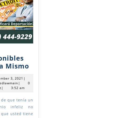
s
onibles
Citas
a Mismo
Disponibles
September
ember 3, 2021
|
Ahora
mercedlawmain
3,
edlawmain
|
0
Mismo
2021
t
|
3:52 am
nio infeliz no
a que usted tiene