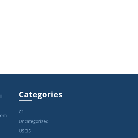
Categories
MI
C1
com
Uncategorized
USCIS